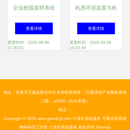
企业校园直聘系统
机房环境温度与机
设计与开发
柜散热 构建高效计
查看详情
查看详情
算机系统服务的双
更新时间：2026-08-06
更新时间：2026-08-06
21:00:01
16:03:49
重保障
地址：宜春市万载县联合村分水坳电视塔路 （万载谛创产业服务基地
二楼） a0392（自主承诺）
电话：-
Copyright © 2026
www.gpmdzgi.com
计算机系统服务
万载县彩蓉速
网络科技工作室
计算机系统服务
版权所有
Sitemap